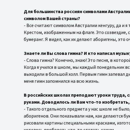
Для большинства россиян символами Австралии
символом Вашей страны?
- Все считают символом Австралии кенгуру, да и я
Крестом, изображенным на флаге. Это созвездие, 
бумеранг. Я видел, как их делают аборигены, это 
Знаете ли Вы слова гимна? И кто написал музык
- Слова гимна? Конечно, знаю! Это песня, в котор
Когда я учился в школе, мы каждый понедельник в
выходили в большой холл. Первым гимн запевал ди
меня гимн запомнился на всю жизнь.
В российских школах преподают уроки труда, с
руками. Доводилось ли Вам что-то изобретать
- Такого отдельного предмета у нас школе не был
аборигенов. Они показывали нам, как делаются бу
рисовали картины специальными красками, изготов
хотелось пробовать что-то сделать самим.