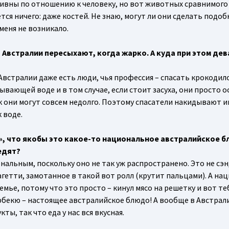
ссивны по отношению к человеку, но вот животных сравнимого
тся ничего: даже костей. Не знаю, могут ли они сделать подоб
меня не возникало.
 Австралии пересыхают, когда жарко. А куда при этом де
 Австралии даже есть люди, чья профессия – спасать крокодило
ывающей воде и в том случае, если стоит засуха, они просто 
ак они могут совсем недолго. Поэтому спасатели накидывают и
 воде.
, что якобы это какое-то национальное австралийское б
 едят?
иональным, поскольку оно не так уж распространено. Это не сэ
гетти, замотанное в такой вот ролл (крутит пальцами). А н
емье, потому что это просто – кинул мясо на решетку и вот те
арбекю – настоящее австралийское блюдо! А вообще в Австрал
ы, так что еда у нас вся вкусная.