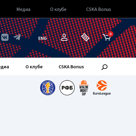
Медиа
О клубе
CSKA Bonus
0
ENG
едиа
О клубе
CSKA Bonus