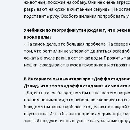
животные, похожие на собаку. Они не очень агре
разрывают на куски в считанные секунды. Не остае
подставить руку. Особого желания попробовать у 
Учебники по географии утверждают, что реки в
крокодилы?
- На самом деле, это большая проблема. На севере
том, что рептилии не успевают двигаться вслед уб
лежать в русле реки, в остатках воды. Прожить т
мешки, складывают в кузов грузовиков и отвозят к
В Интернете мы вычитали про «Даффл сэндвич»
Дэвид, что это за «даффл сэндвич» и с чем его
- Да, есть такое блюдо, но я бы не назвал его нац
полном понимании, это небольшое количество спа
блюдом я бы завал барбекю. Его делают в каждой с
вкуснятина. И что бы ни говорили американцы, б
чистый воздух и очень вкусные натуральные продукт