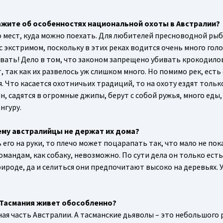
кажите об особенностях национальной охоты в Австралии?
ого мест, куда можно поехать. Для любителей пресноводной ры
с экстримом, поскольку в этих реках водится очень много гол
ивать! Дело в том, что законом запрещено убивать крокодилов
, так как их развелось уж слишком много. Но помимо рек, есть
. Что касается охотничьих традиций, то на охоту ездят тольк
, садятся в огромные джипы, берут с собой ружья, много еды,
нгуру.
чему австралийцы не держат их дома?
ь его на руки, то плечо может поцарапать так, что мало не пок
омандам, как собаку, невозможно. По сути дела он только есть
ироде, да и селиться они предпочитают высоко на деревьях. У
 Тасмания живет обособленно?
ная часть Австралии. А тасманские дьяволы – это небольшого