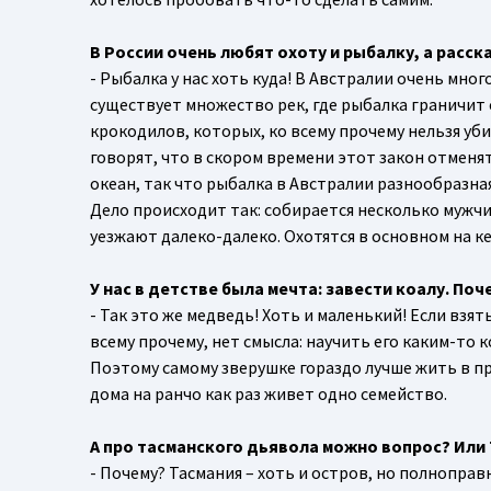
В России очень любят охоту и рыбалку, а расс
- Рыбалка у нас хоть куда! В Австралии очень мн
существует множество рек, где рыбалка граничит 
крокодилов, которых, ко всему прочему нельзя уб
говорят, что в скором времени этот закон отменят
океан, так что рыбалка в Австралии разнообразная
Дело происходит так: собирается несколько мужчин
уезжают далеко-далеко. Охотятся в основном на ке
У нас в детстве была мечта: завести коалу. По
- Так это же медведь! Хоть и маленький! Если взят
всему прочему, нет смысла: научить его каким-то к
Поэтому самому зверушке гораздо лучше жить в пр
дома на ранчо как раз живет одно семейство.
А про тасманского дьявола можно вопрос? Или
- Почему? Тасмания – хоть и остров, но полноправ