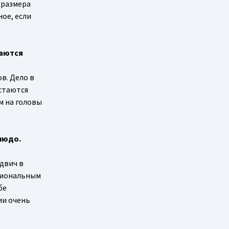
 размера
ное, если
ваются
в. Дело в
остаются
м на головы
людо.
ндвич в
ациональным
бе
ии очень