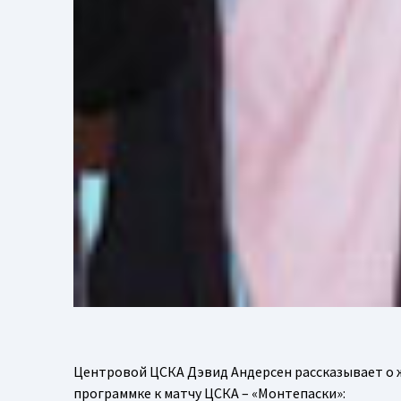
Центровой ЦСКА Дэвид Андерсен рассказывает о 
программке к матчу ЦСКА – «Монтепаски»: