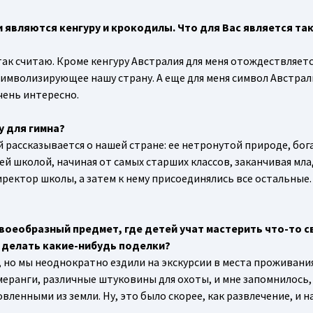
 являются кенгуру и крокодилы. Что для Вас является та
 так считаю. Кроме кенгуру Австралия для меня отождествляе
символизирующее нашу страну. А еще для меня символ Австрал
очень интересно.
у для гимна?
ой рассказывается о нашей стране: ее нетронутой природе, бог
сей школой, начиная от самых старших классов, заканчивая мл
ректор школы, а затем к нему присоединялись все остальные. 
воеобразный предмет, где детей учат мастерить что-то 
, делать какие-нибудь поделки?
о, но мы неоднократно ездили на экскурсии в места проживани
меранги, различные штуковины для охоты, и мне запомнилось,
ленными из земли. Ну, это было скорее, как развлечение, и н