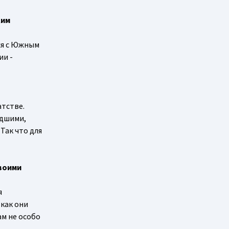
ким
тся с Южным
ии -
атстве.
адшими,
Так что для
своими
я
 как они
ам не особо