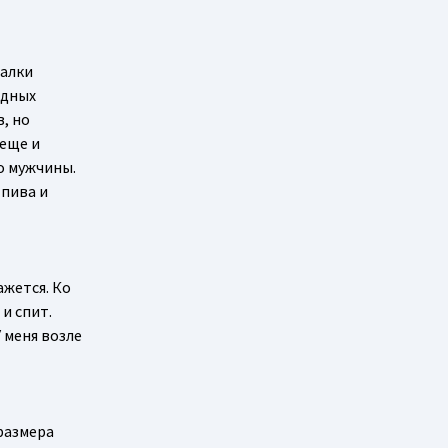
балки
одных
, но
 еще и
о мужчины.
 пива и
ажется. Ко
 и спит.
 меня возле
 размера