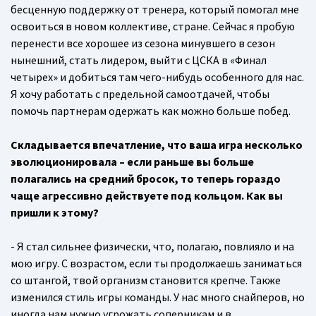
бесценную поддержку от тренера, который помогал мне
освоиться в новом коллективе, стране. Сейчас я пробую
перенести все хорошее из сезона минувшего в сезон
нынешний, стать лидером, выйти с ЦСКА в «Финал
четырех» и добиться там чего-нибудь особенного для нас.
Я хочу работать с предельной самоотдачей, чтобы
помочь партнерам одержать как можно больше побед.
Складывается впечатление, что ваша игра несколько
эволюционировала – если раньше вы больше
полагались на средний бросок, то теперь гораздо
чаще агрессивно действуете под кольцом. Как вы
пришли к этому?
- Я стал сильнее физически, что, полагаю, повлияло и на
мою игру. С возрастом, если ты продолжаешь заниматься
со штангой, твой организм становится крепче. Также
изменился стиль игры команды. У нас много снайперов, но
иногда нам нужно угрожать соперникам и в