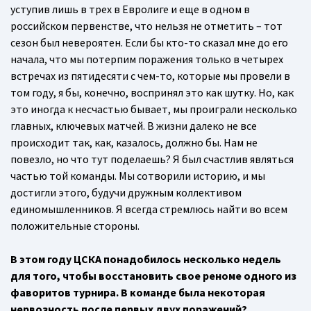
уступив лишь в трех в Евролиге и еще в одном в
российском первенстве, что нельзя не отметить – тот
сезон был невероятен. Если бы кто-то сказал мне до его
начала, что мы потерпим поражения только в четырех
встречах из пятидесяти с чем-то, которые мы провели в
том году, я бы, конечно, воспринял это как шутку. Но, как
это иногда к несчастью бывает, мы проиграли несколько
главных, ключевых матчей. В жизни далеко не все
происходит так, как, казалось, должно бы. Нам не
повезло, но что тут поделаешь? Я был счастлив являться
частью той команды. Мы сотворили историю, и мы
достигли этого, будучи дружным коллективом
единомышленников. Я всегда стремлюсь найти во всем
положительные стороны.
В этом году ЦСКА понадобилось несколько недель
для того, чтобы восстановить свое реноме одного из
фаворитов турнира. В команде была некоторая
нервозность после первых двух поражений?