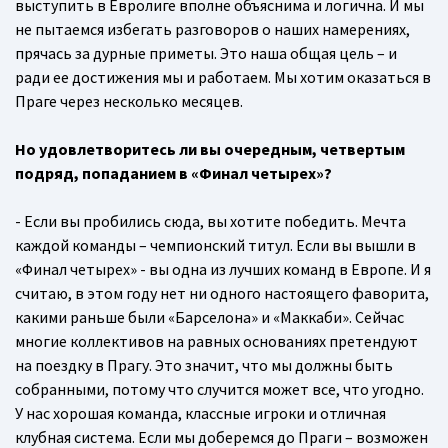
выступить в Евролиге вполне объяснима и логична. И мы
не пытаемся избегать разговоров о наших намерениях,
прячась за дурные приметы. Это наша общая цель – и
ради ее достижения мы и работаем. Мы хотим оказаться в
Праге через несколько месяцев.
Но удовлетворитесь ли вы очередным, четвертым
подряд, попаданием в «Финал четырех»?
- Если вы пробились сюда, вы хотите победить. Мечта
каждой команды – чемпионский титул. Если вы вышли в
«Финал четырех» - вы одна из лучших команд в Европе. И я
считаю, в этом году нет ни одного настоящего фаворита,
какими раньше были «Барселона» и «Маккаби». Сейчас
многие коллективов на равных основаниях претендуют
на поездку в Прагу. Это значит, что мы должны быть
собранными, потому что случится может все, что угодно.
У нас хорошая команда, классные игроки и отличная
клубная система. Если мы доберемся до Праги – возможен