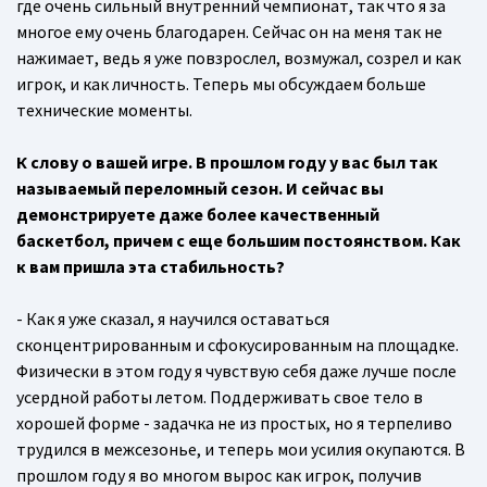
где очень сильный внутренний чемпионат, так что я за
многое ему очень благодарен. Сейчас он на меня так не
нажимает, ведь я уже повзрослел, возмужал, созрел и как
игрок, и как личность. Теперь мы обсуждаем больше
технические моменты.
К слову о вашей игре. В прошлом году у вас был так
называемый переломный сезон. И сейчас вы
демонстрируете даже более качественный
баскетбол, причем с еще большим постоянством. Как
к вам пришла эта стабильность?
- Как я уже сказал, я научился оставаться
сконцентрированным и сфокусированным на площадке.
Физически в этом году я чувствую себя даже лучше после
усердной работы летом. Поддерживать свое тело в
хорошей форме - задачка не из простых, но я терпеливо
трудился в межсезонье, и теперь мои усилия окупаются. В
прошлом году я во многом вырос как игрок, получив