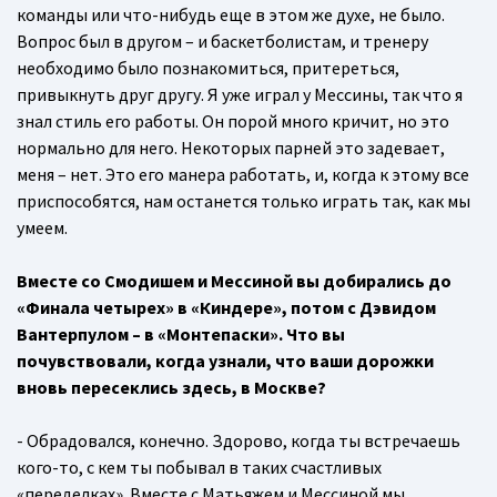
команды или что-нибудь еще в этом же духе, не было.
Вопрос был в другом – и баскетболистам, и тренеру
необходимо было познакомиться, притереться,
привыкнуть друг другу. Я уже играл у Мессины, так что я
знал стиль его работы. Он порой много кричит, но это
нормально для него. Некоторых парней это задевает,
меня – нет. Это его манера работать, и, когда к этому все
приспособятся, нам останется только играть так, как мы
умеем.
Вместе со Смодишем и Мессиной вы добирались до
«Финала четырех» в «Киндере», потом с Дэвидом
Вантерпулом – в «Монтепаски». Что вы
почувствовали, когда узнали, что ваши дорожки
вновь пересеклись здесь, в Москве?
- Обрадовался, конечно. Здорово, когда ты встречаешь
кого-то, с кем ты побывал в таких счастливых
«переделках». Вместе с Матьяжем и Мессиной мы