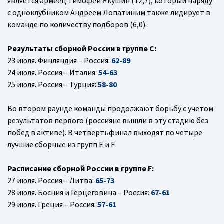
является армеец Тимофей Якушин (12,7), который наряду
с одноклубником Андреем Лопатиным также лидирует в
команде по количеству подборов (6,0).
Результаты сборной России в группе С:
23 июля. Финляндия – Россия:
62-89
24 июля. Россия – Италия:
54-63
25 июля. Россия – Турция:
58-80
Во втором раунде команды продолжают борьбу с учетом
результатов первого (россияне вышли в эту стадию без
побед в активе). В четвертьфинал выходят по четыре
лучшие сборные из групп Е и F.
Расписание сборной России в группе F:
27 июля. Россия – Литва:
65-73
28 июля. Босния и Герцеговина – Россия:
67-61
29 июля. Греция – Россия:
57-61