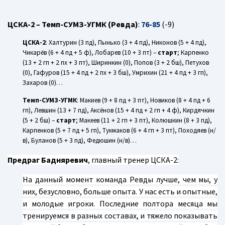
ЦСКА-2 – Темп-СУМЗ-УГМК (Ревда)
:
76-85
(-9)
ЦСКА-2
: Халтурин (3 пд), Пынько (3 + 4 пд), Никонов (5 + 4 пд),
Чикарёв (6 + 4 пд + 5 ф), Лобарев (10 + 3 пт) –
старт
; Карпенко
(13 + 2 гп + 2 пх + 3 пт), Ширинкин (0), Попов (3 + 2 бш), Петухов
(0), Гафуров (15 + 4 пд + 2 пх + 3 бш), Умрихин (21 + 4 пд + 3 гп),
Захаров (0)…
Темп-СУМЗ-УГМК
: Макиев (9 + 8 пд + 3 пт), Новиков (8 + 4 пд + 6
гп), Левшин (13 + 7 пд), Аксёнов (15 + 4 пд + 2 гп + 4 ф), Кирдячкин
(5 + 2 бш) –
старт
; Макеев (11 + 2 гп + 3 пт), Колюшкин (8 + 3 пд),
Карпенков (5 + 7 пд + 5 гп), Тукмаков (6 + 4 гп + 3 пт), Походяев (н/
в), Буланов (5 + 3 пд), Федюшин (н/в)…
Предраг Бадняревич
, главный тренер ЦСКА-2:
На данный момент команда Ревды лучше, чем мы, у
них, безусловно, больше опыта. У нас есть и опытные,
и молодые игроки. Последние полтора месяца мы
тренируемся в разных составах, и тяжело показывать