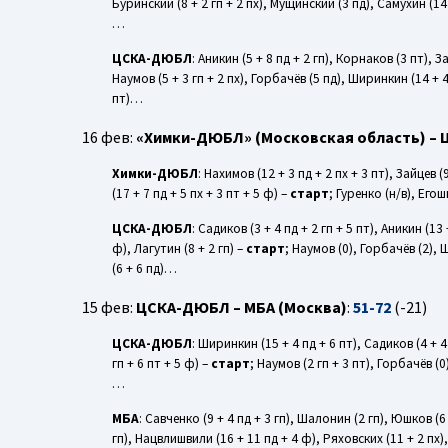
Буринский (8 + 2 гп + 2 пх), Мущинский (3 пд), Самухин (14 
…
ЦСКА-ДЮБЛ
: Аникин (5 + 8 пд + 2 гп), Корнаков (3 пт), За
Наумов (5 + 3 гп + 2 пх), Горбачёв (5 пд), Ширинкин (14 + 4
пт)…
16 фев:
«Химки-ДЮБЛ» (Московская область) –
Химки-ДЮБЛ
: Нахимов (12 + 3 пд + 2 пх + 3 пт), Зайцев (
(17 + 7 пд + 5 пх + 3 пт + 5 ф) –
старт
; Гуренко (н/в), Его
ЦСКА-ДЮБЛ
: Садиков (3 + 4 пд + 2 гп + 5 пт), Аникин (13 
ф), Лагутин (8 + 2 гп) –
старт
; Наумов (0), Горбачёв (2), 
(6 + 6 пд)…
15 фев:
ЦСКА-ДЮБЛ – МБА (Москва)
:
51-72
(-21)
ЦСКА-ДЮБЛ
: Ширинкин (15 + 4 пд + 6 пт), Садиков (4 + 4 п
гп + 6 пт + 5 ф) –
старт
; Наумов (2 гп + 3 пт), Горбачёв (0
…
МБА
: Савченко (9 + 4 пд + 3 гп), Шалонин (2 гп), Юшков (6 +
гп), Нацвлишвили (16 + 11 пд + 4 ф), Ряховских (11 + 2 пх)