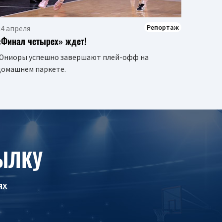
Репортаж
24 апреля
«Финал четырех» ждет!
Юниоры успешно завершают плей-офф на
домашнем паркете.
ЫЛКУ
ях