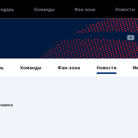
ендарь
Команды
Фан-зона
Новости
рь
Команды
Фан-зона
Новости
М
решена