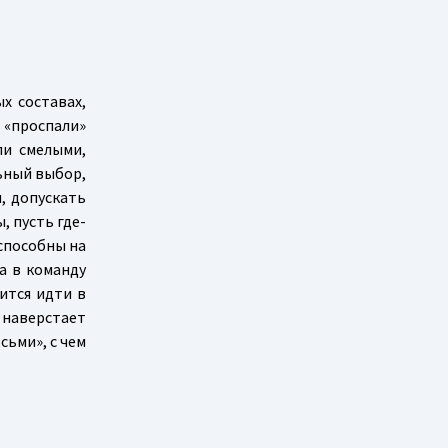
х составах,
 «проспали»
ли смелыми,
льный выбор,
, допускать
, пусть где-
оспособны на
а в команду
ится идти в
 наверстает
сьми», с чем