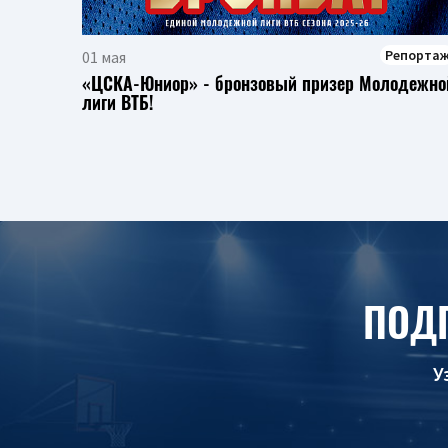
Репорта
01 мая
«ЦСКА-Юниор» - бронзовый призер Молодежно
лиги ВТБ!
ПОД
У