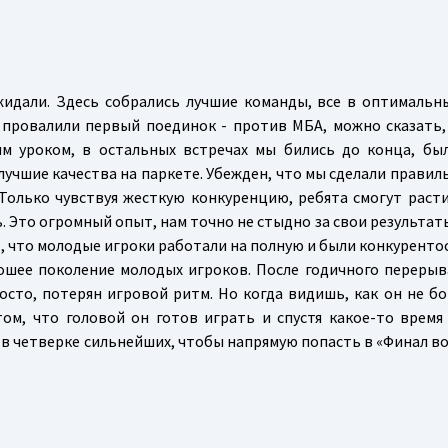
жидали. Здесь собрались лучшие команды, все в оптимальны
провалили первый поединок - против МБА, можно сказать,
м уроком, в остальных встречах мы бились до конца, бы
лучшие качества на паркете. Убежден, что мы сделали прави
 Только чувствуя жесткую конкуренцию, ребята смогут расти
Это огромный опыт, нам точно не стыдно за свои результаты
то, что молодые игроки работали на полную и были конкурент
рошее поколение молодых игроков. После годичного перерыв
росто, потерян игровой ритм. Но когда видишь, как он не бо
том, что головой он готов играть и спустя какое-то время
 в четверке сильнейших, чтобы напрямую попасть в «Финал во