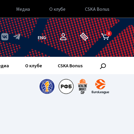
Медиа
О клубе
CSKA Bonus
0
ENG
едиа
О клубе
CSKA Bonus