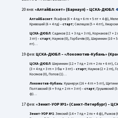
20 янв:
«АлтайБаскет» (Барнаул) – ЦСКА-ДЮБЛ
:
4
АлтайБаскет
: Ясафов (6 + 4 пд + 6 гп + 5 пт + 4 ф), Меле
Кривошей (6 + 4 пд) –
старт
; Секлецов (5 + 4 пт), Хмарск
ЦСКА-ДЮБЛ
: Садиков (11 + 3 пд + 3 гп), Корнаков (7 + 2 
3 пт) –
старт
; Наумов (0), Горбачёв (0), Ширинкин (10 + 5 п
пт)…
19 фев:
ЦСКА-ДЮБЛ – «Локомотив-Кубань» (Кра
ЦСКА-ДЮБЛ
: Ширинкин (12 + 7 пд + 2 гп + 2 пх + 6 пт), С
(3 + 4 пд + 3 гп + 3 бш + 3 пт) –
старт
; Наумов (2 + 2 гп), Г
Косяков (0), Попов (1)…
Локомотив-Кубань
: Кушнерук (16 + 4 гп + 5 пт), Щетинин
Полтавский (6 + 9 пд + 2 гп + 3 пт) –
старт
; Грушевский (5
ф)…
17 фев:
«Зенит-УОР №1» (Санкт-Петербург) – Ц
Зенит-УОР №1
: Земский (14 + 7 пд + 2 пх + 4 ф), Рыжов (6 