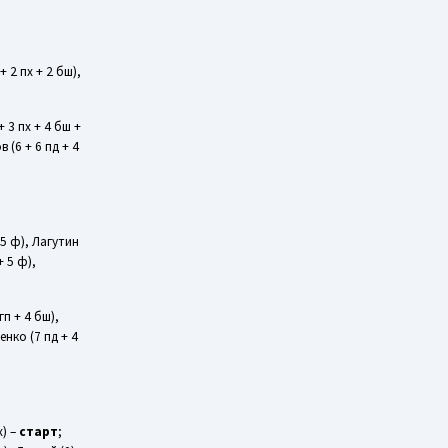
+ 2 пх + 2 бш),
+ 3 пх + 4 бш +
в (6 + 6 пд + 4
+ 5 ф), Лагутин
+ 5 ф),
гп + 4 бш),
енко (7 пд + 4
х) –
старт
;