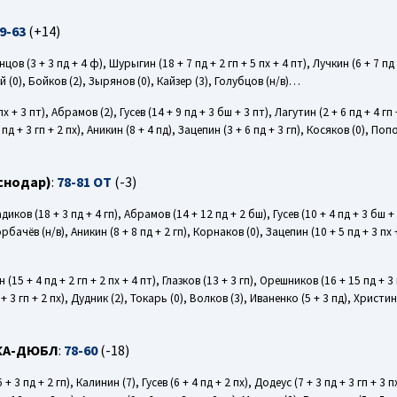
9-63
(+14)
нцов (3 + 3 пд + 4 ф), Шурыгин (18 + 7 пд + 2 гп + 5 пх + 4 пт), Лучкин (6 + 7 пд 
ий (0), Бойков (2), Зырянов (0), Кайзер (3), Голубцов (н/в)…
пх + 3 пт), Абрамов (2), Гусев (14 + 9 пд + 3 бш + 3 пт), Лагутин (2 + 6 пд + 4 гп 
д + 3 гп + 2 пх), Аникин (8 + 4 пд), Зацепин (3 + 6 пд + 3 гп), Косяков (0), Попо
снодар)
:
78-81 OT
(-3)
адиков (18 + 3 пд + 4 гп), Абрамов (14 + 12 пд + 2 бш), Гусев (10 + 4 пд + 3 бш 
орбачёв (н/в), Аникин (8 + 8 пд + 2 гп), Корнаков (0), Зацепин (10 + 5 пд + 3 пх 
 (15 + 4 пд + 2 гп + 2 пх + 4 пт), Глазков (13 + 3 гп), Орешников (16 + 15 пд + 3 
 + 3 гп + 2 пх), Дудник (2), Токарь (0), Волков (3), Иваненко (5 + 3 пд), Христин
СКА-ДЮБЛ
:
78-60
(-18)
+ 3 пд + 2 гп), Калинин (7), Гусев (6 + 4 пд + 2 пх), Додеус (7 + 3 пд + 3 гп + 3 п