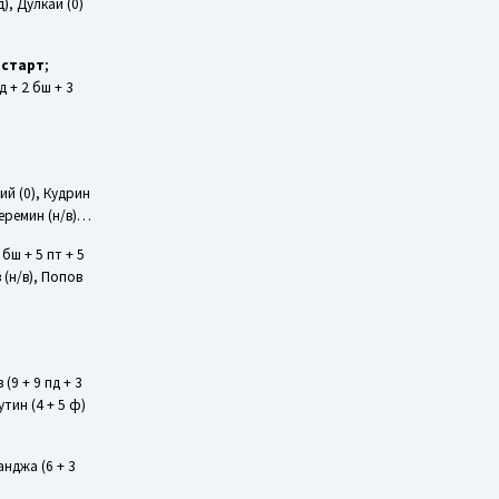
д), Дулкай (0)
–
старт
;
д + 2 бш + 3
кий (0), Кудрин
 Черемин (н/в)…
3 бш + 5 пт + 5
в (н/в), Попов
 (9 + 9 пд + 3
утин (4 + 5 ф)
Ганджа (6 + 3