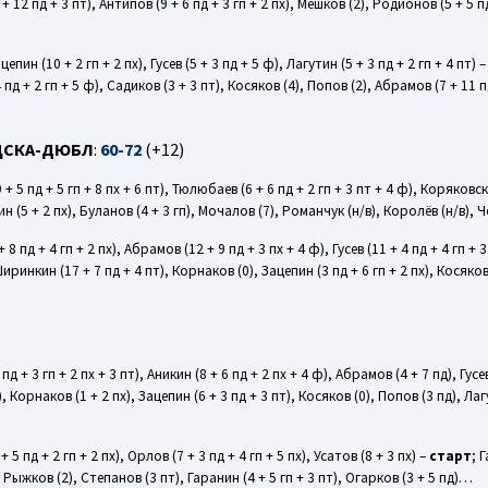
+ 12 пд + 3 пт), Антипов (9 + 6 пд + 3 гп + 2 пх), Мешков (2), Родионов (5 + 5 п
цепин (10 + 2 гп + 2 пх), Гусев (5 + 3 пд + 5 ф), Лагутин (5 + 3 пд + 2 гп + 4 пт) 
 пд + 2 гп + 5 ф), Садиков (3 + 3 пт), Косяков (4), Попов (2), Абрамов (7 + 11 п
 ЦСКА-ДЮБЛ
:
60-72
(+12)
9 + 5 пд + 5 гп + 8 пх + 6 пт), Тюлюбаев (6 + 6 пд + 2 гп + 3 пт + 4 ф), Коряковс
шин (5 + 2 пх), Буланов (4 + 3 гп), Мочалов (7), Романчук (н/в), Королёв (н/в),
+ 8 пд + 4 гп + 2 пх), Абрамов (12 + 9 пд + 3 пх + 4 ф), Гусев (11 + 4 пд + 4 гп + 
Ширинкин (17 + 7 пд + 4 пт), Корнаков (0), Зацепин (3 пд + 6 гп + 2 пх), Косяко
д + 3 гп + 2 пх + 3 пт), Аникин (8 + 6 пд + 2 пх + 4 ф), Абрамов (4 + 7 пд), Гусев
), Корнаков (1 + 2 пх), Зацепин (6 + 3 пд + 3 пт), Косяков (0), Попов (3 пд), Лаг
 5 пд + 2 гп + 2 пх), Орлов (7 + 3 пд + 4 гп + 5 пх), Усатов (8 + 3 пх) –
старт
; 
, Рыжков (2), Степанов (3 пт), Гаранин (4 + 5 гп + 3 пт), Огарков (3 + 5 пд)…