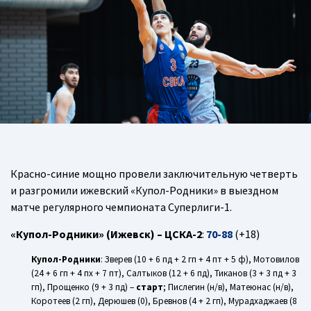
Красно-синие мощно провели заключительную четверть
и разгромили ижевский «Купол-Родники» в выездном
матче регулярного чемпионата Суперлиги-1.
«Купол-Родники» (Ижевск) – ЦСКА-2
:
70-88
(+18)
Купол-Родники
: Зверев (10 + 6 пд + 2 гп + 4 пт + 5 ф), Мотовилов
(24 + 6 гп + 4 пх + 7 пт), Салтыков (12 + 6 пд), Тиканов (3 + 3 пд + 3
гп), Прощенко (9 + 3 пд) –
старт
; Пислегин (н/в), Матеюнас (н/в),
Коротеев (2 гп), Дерюшев (0), Бревнов (4 + 2 гп), Мурадхаджаев (8