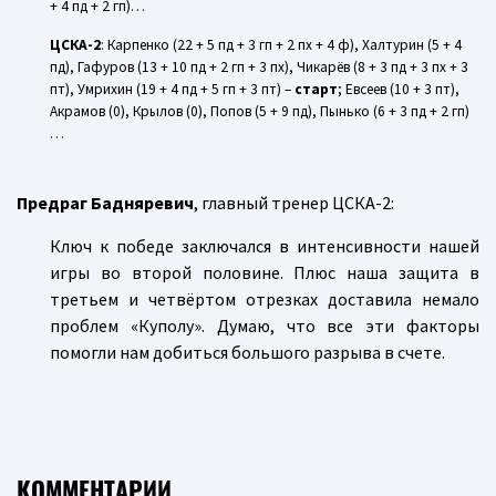
+ 4 пд + 2 гп)…
ЦСКА-2
: Карпенко (22 + 5 пд + 3 гп + 2 пх + 4 ф), Халтурин (5 + 4
пд), Гафуров (13 + 10 пд + 2 гп + 3 пх), Чикарёв (8 + 3 пд + 3 пх + 3
пт), Умрихин (19 + 4 пд + 5 гп + 3 пт) –
старт
; Евсеев (10 + 3 пт),
Акрамов (0), Крылов (0), Попов (5 + 9 пд), Пынько (6 + 3 пд + 2 гп)
…
Предраг Бадняревич
, главный тренер ЦСКА-2:
Ключ к победе заключался в интенсивности нашей
игры во второй половине. Плюс наша защита в
третьем и четвёртом отрезках доставила немало
проблем «Куполу». Думаю, что все эти факторы
помогли нам добиться большого разрыва в счете.
КОММЕНТАРИИ