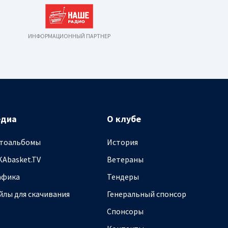
ИНФОРМАЦИОННЫЙ ПАРТНЕР
едиа
О клубе
тоальбомы
История
KAbasket.TV
Ветераны
афика
Тендеры
йлы для скачивания
Генеральный спонсор
Спонсоры