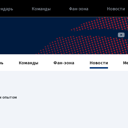
ендарь
Команды
Фан-зона
Новости
рь
Команды
Фан-зона
Новости
М
м опытом