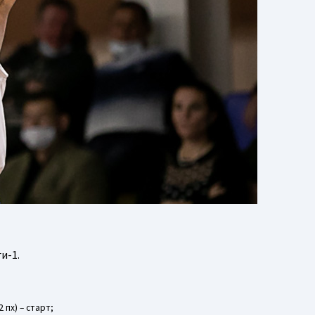
и-1.
2 пх) – старт;