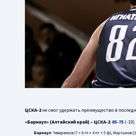
ЦСКА-2
не смог удержать преимущество в последн
«Барнаул» (Алтайский край) – ЦСКА-2
:
85-75
(-10)
Барнаул
: Чеваренков (7 + 6 гп + 4 пт + 5 ф), Мартынов (29