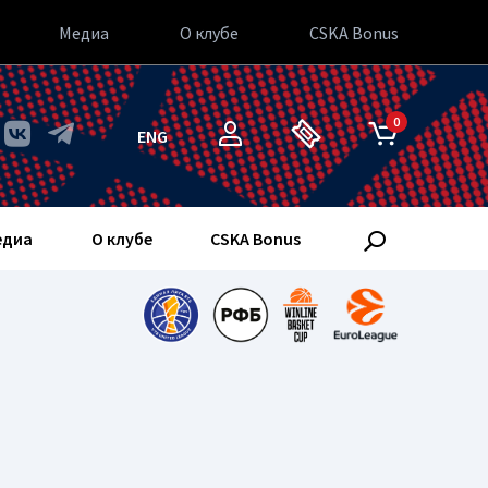
Медиа
О клубе
CSKA Bonus
0
ENG
едиа
О клубе
CSKA Bonus