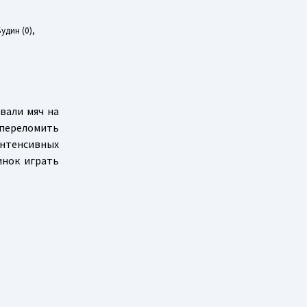
Будин (0),
вали мяч на
 переломить
интенсивных
инок играть