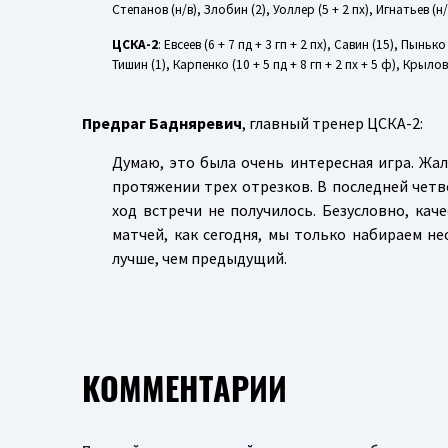
Степанов (н/в), Злобин (2), Уоллер (5 + 2 пх), Игнатьев (н
ЦСКА-2
: Евсеев (6 + 7 пд + 3 гп + 2 пх), Савин (15), Пыньк
Тишин (1), Карпенко (10 + 5 пд + 8 гп + 2 пх + 5 ф), Крылов
Предраг Бадняревич
, главный тренер ЦСКА-2:
Думаю, это была очень интересная игра. Жал
протяжении трех отрезков. В последней четв
ход встречи не получилось. Безусловно, кач
матчей, как сегодня, мы только набираем 
лучше, чем предыдущий.
КОММЕНТАРИИ