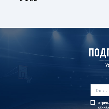
ПОД
У
Я прин
обрабо