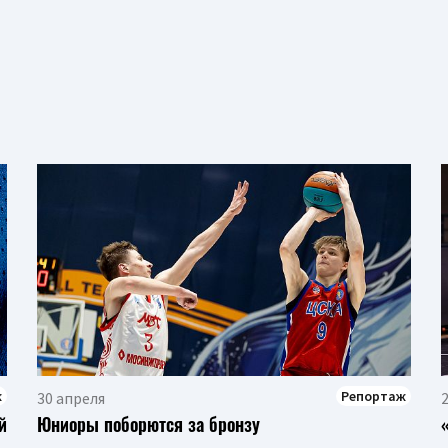
ж
Репортаж
30 апреля
й
Юниоры поборются за бронзу