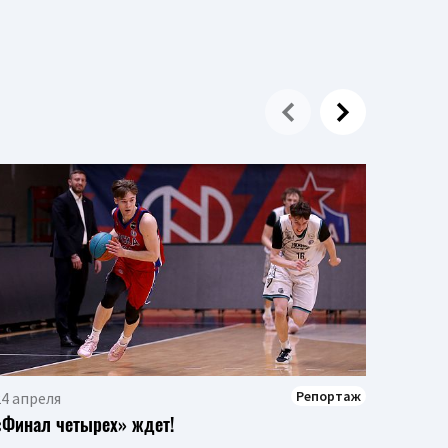
21 апр
Победн
Юниоры
офф.
Репортаж
24 апреля
«Финал четырех» ждет!