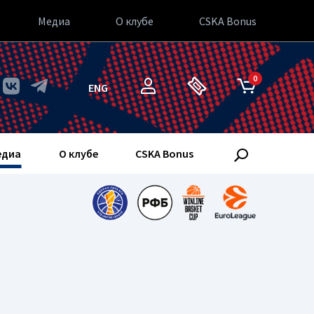
Медиа
О клубе
CSKA Bonus
0
ENG
едиа
О клубе
CSKA Bonus