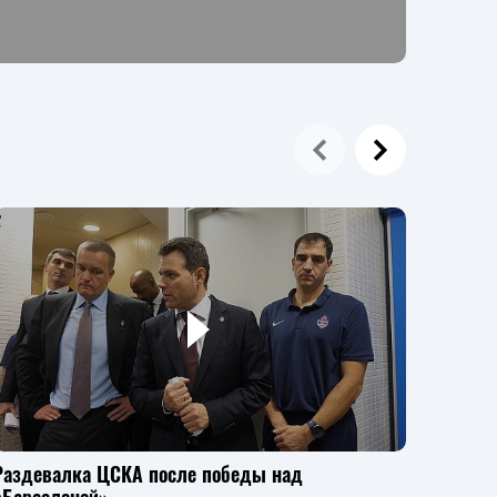
Раздевалка ЦСКА после победы над
Разде