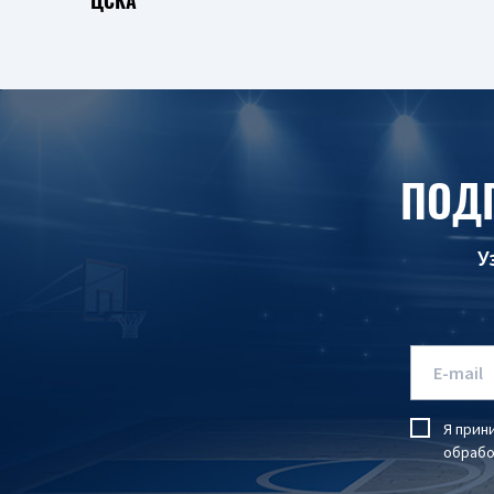
ЦСКА
ПОД
У
Я прин
обрабо