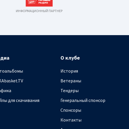
ИНФОРМАЦИОННЫЙ ПАРТНЕР
едиа
О клубе
тоальбомы
История
KAbasket.TV
Ветераны
афика
Тендеры
йлы для скачивания
Генеральный спонсор
Спонсоры
Контакты