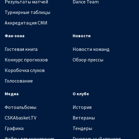
Результаты матчей
Dance Team
Турнирные таблицы
Аккредитация СМИ
Фан-зона
Новости
Гостевая книга
Новости команд
Конкурс прогнозов
Обзор прессы
Коробочка слухов
Голосование
Медиа
О клубе
Фотоальбомы
История
CSKAbasket.TV
Ветераны
Графика
Тендеры
Файлы для скачивания
Генеральный спонсор