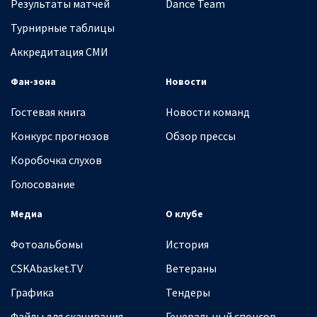
Результаты матчей
Dance Team
Турнирные таблицы
Аккредитация СМИ
Фан-зона
Новости
Гостевая книга
Новости команд
Конкурс прогнозов
Обзор прессы
Коробочка слухов
Голосование
Медиа
О клубе
Фотоальбомы
История
CSKAbasket.TV
Ветераны
Графика
Тендеры
Файлы для скачивания
Генеральный спонсор