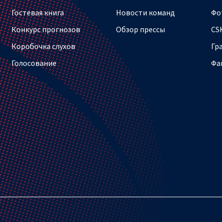
Гостевая книга
Новости команд
Фо
Конкурс прогнозов
Обзор прессы
CS
Коробочка слухов
Гр
Голосование
Фа