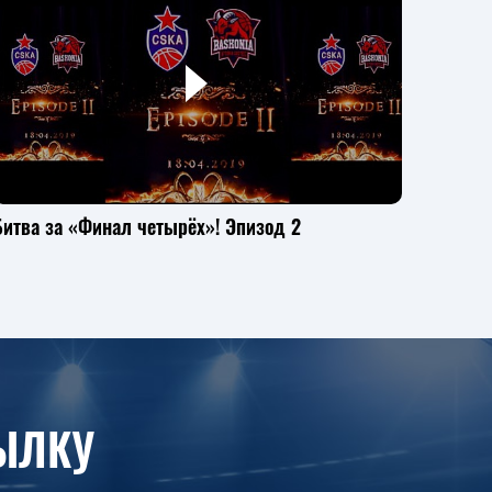
Битва за «Финал четырёх»! Эпизод 2
Не ос
ЫЛКУ