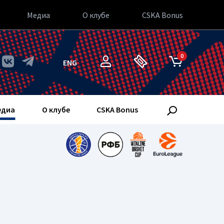
Медиа
О клубе
CSKA Bonus
0
ENG
едиа
О клубе
CSKA Bonus