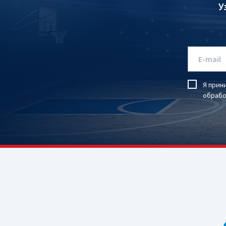
У
Я прин
обрабо