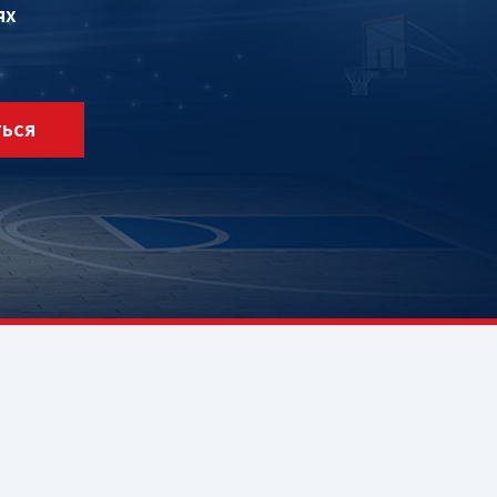
ях
ТЬСЯ