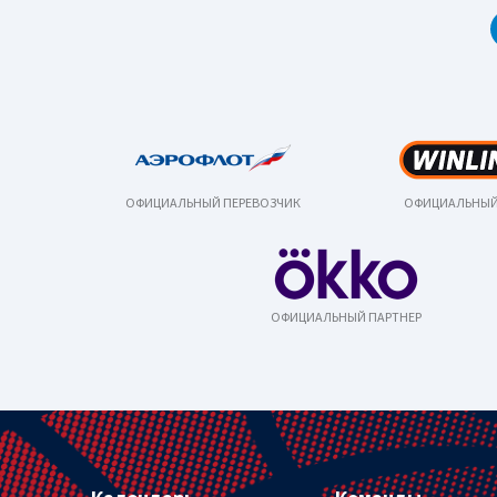
ОФИЦИАЛЬНЫЙ ПЕРЕВОЗЧИК
ОФИЦИАЛЬНЫЙ
ОФИЦИАЛЬНЫЙ ПАРТНЕР