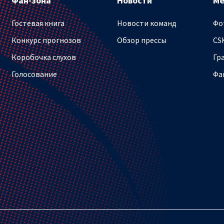
Фан-зона
Новости
М
Гостевая книга
Новости команд
Фо
Конкурс прогнозов
Обзор прессы
CS
Коробочка слухов
Гр
Голосование
Фа