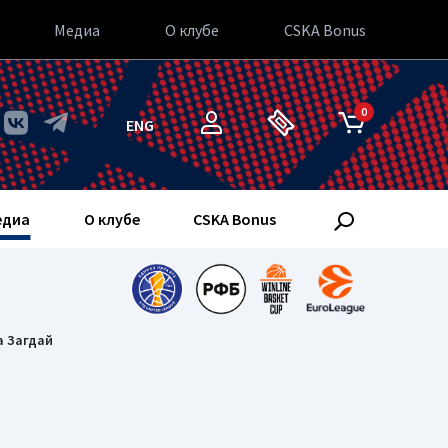
Медиа
О клубе
CSKA Bonus
0
ENG
едиа
О клубе
CSKA Bonus
а Загдай