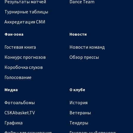
Результаты матчей
Dance Team
Турнирные таблицы
Аккредитация СМИ
Фан-зона
Новости
Гостевая книга
Новости команд
Конкурс прогнозов
Обзор прессы
Коробочка слухов
Голосование
Медиа
О клубе
Фотоальбомы
История
CSKAbasket.TV
Ветераны
Графика
Тендеры
Файлы для скачивания
Генеральный спонсор