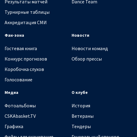
Результаты матчей
Dance Team
Турнирные таблицы
Аккредитация СМИ
Фан-зона
Новости
Гостевая книга
Новости команд
Конкурс прогнозов
Обзор прессы
Коробочка слухов
Голосование
Медиа
О клубе
Фотоальбомы
История
CSKAbasket.TV
Ветераны
Графика
Тендеры
Файлы для скачивания
Генеральный спонсор