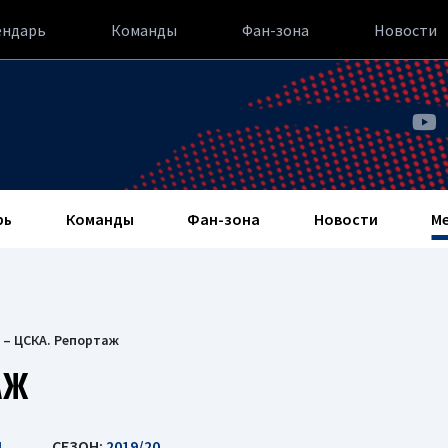
ендарь
Команды
Фан-зона
Новости
рь
Команды
Фан-зона
Новости
М
 – ЦСКА. Репортаж
АЖ
Ы
СЕЗОН:
2019/20