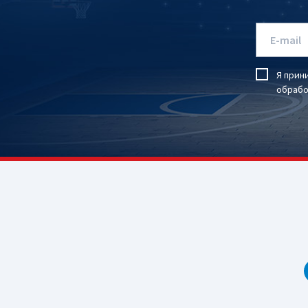
Я прин
обрабо