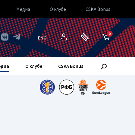
Медиа
О клубе
CSKA Bonus
0
ENG
едиа
О клубе
CSKA Bonus