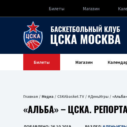
Билеты
Магазин
Кал
Билеты
Магазин
Календа
Главная
Медиа
CSKAbasket.TV
#ДеньИгры
«Альба»
«АЛЬБА» – ЦСКА. РЕПОРТ
ДОБАВЛЕНО: 26.10.2019
РАЗДЕЛ:
#ДЕНЬИГР