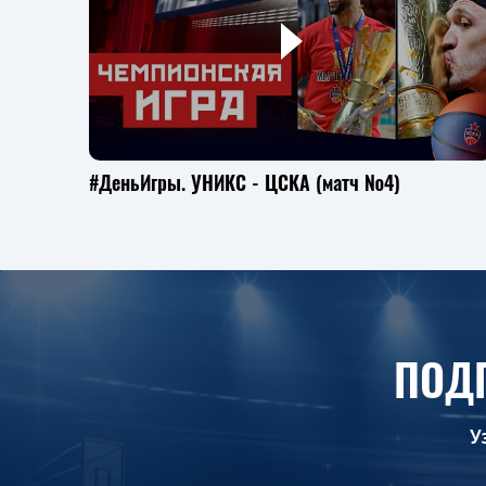
#ДеньИгры. УНИКС - ЦСКА (матч №4)
ПОД
У