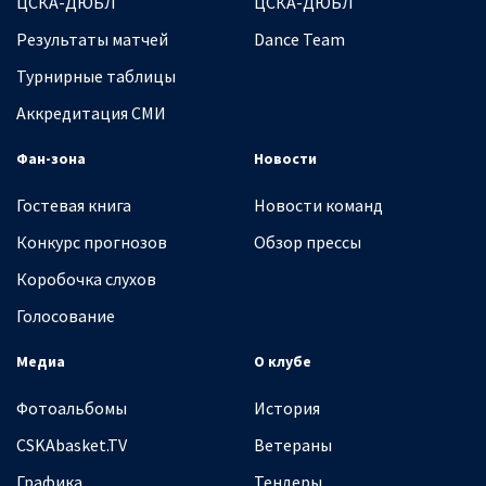
ЦСКА-ДЮБЛ
ЦСКА-ДЮБЛ
Результаты матчей
Dance Team
Турнирные таблицы
Аккредитация СМИ
Фан-зона
Новости
Гостевая книга
Новости команд
Конкурс прогнозов
Обзор прессы
Коробочка слухов
Голосование
Медиа
О клубе
Фотоальбомы
История
CSKAbasket.TV
Ветераны
Графика
Тендеры