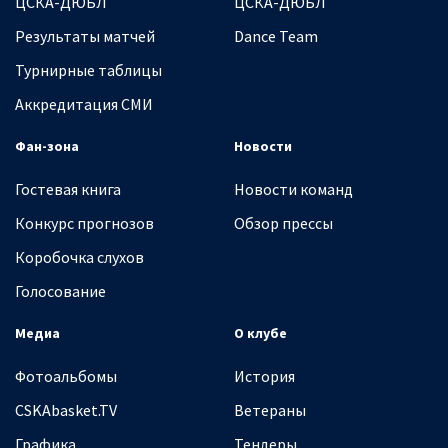
ЦСКА-ДЮБЛ
ЦСКА-ДЮБЛ
Результаты матчей
Dance Team
Турнирные таблицы
Аккредитация СМИ
Фан-зона
Новости
Гостевая книга
Новости команд
Конкурс прогнозов
Обзор прессы
Коробочка слухов
Голосование
Медиа
О клубе
Фотоальбомы
История
CSKAbasket.TV
Ветераны
Графика
Тендеры