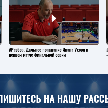
#Разбор. Дальнее попадание Ивана Ухова в
первом матче финальной серии
ПИШИТЕСЬ НА НАШУ РАСС