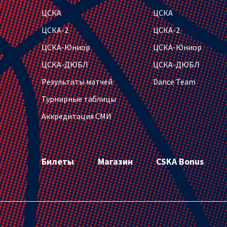
ЦСКА
ЦСКА
ЦСКА-2
ЦСКА-2
ЦСКА-Юниор
ЦСКА-Юниор
ЦСКА-ДЮБЛ
ЦСКА-ДЮБЛ
Результаты матчей
Dance Team
Турнирные таблицы
Аккредитация СМИ
Билеты
Магазин
CSKA Bonus