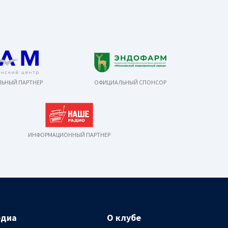
ЬНЫЙ ПАРТНЕР
ОФИЦИАЛЬНЫЙ СПОНСОР
ИНФОРМАЦИОННЫЙ ПАРТНЕР
едиа
О клубе