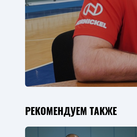
РЕКОМЕНДУЕМ ТАКЖЕ