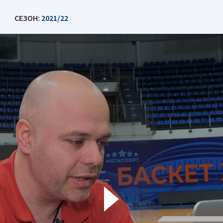
СЕЗОН:
2021/22