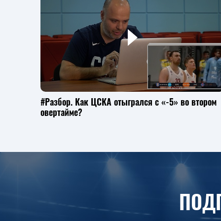
#Разбор. Как ЦСКА отыгрался с «-5» во втором
овертайме?
ПОД