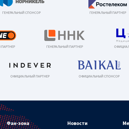
ГЕНЕРАЛЬНЫЙ СПОНСОР
ГЕНЕРАЛЬНЫЙ ПАРТНЕР
 ПАРТНЕР
ГЕНЕРАЛЬНЫЙ ПАРТНЕР
ОФИЦИАЛ
ОФИЦИАЛЬНЫЙ ПАРТНЕР
ОФИЦИАЛЬНЫЙ СПОНСОР
Фан-зона
Новости
М