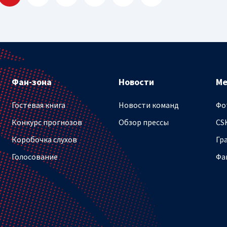
Фан-зона
Новости
М
Гостевая книга
Новости команд
Фо
Конкурс прогнозов
Обзор прессы
CS
Коробочка слухов
Гр
Голосование
Фа