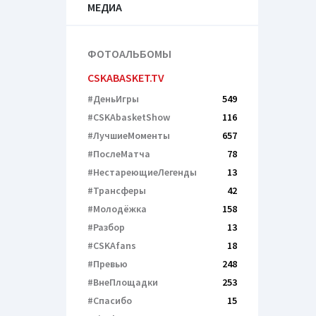
МЕДИА
ФОТОАЛЬБОМЫ
CSKABASKET.TV
#ДеньИгры
549
#CSKAbasketShow
116
#ЛучшиеМоменты
657
#ПослеМатча
78
#НестареющиеЛегенды
13
#Трансферы
42
#Молодёжка
158
#Разбор
13
#CSKAfans
18
#Превью
248
#ВнеПлощадки
253
#Спасибо
15