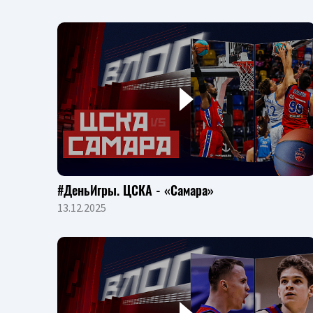
#ДеньИгры. ЦСКА - «Самара»
13.12.2025