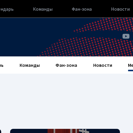
ендарь
Команды
Фан-зона
Новости
рь
Команды
Фан-зона
Новости
М