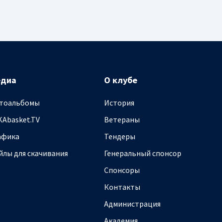
едиа
О клубе
тоальбомы
История
KAbasket.TV
Ветераны
афика
Тендеры
йлы для скачивания
Генеральный спонсор
Спонсоры
Контакты
Администрация
Академия