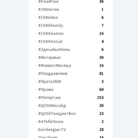
#FinalFour
36
#100летие
1
#CSKAduo
6
#CSKAFamily
7
#CSKAGames
16
#CSKASocial
4
#ЗдесьБылКонь
6
#Интервью
30
#МоментМесяца
16
#Поздравляем
81
#Прага2006
3
#Промо
68
#Репортаж
153
#ЦСКАИнсайд
30
#ЦСКАТанцуютВсе
23
#яТебяЗнаю
2
Euroleague.TV
28
One Team
16