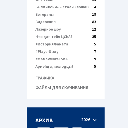
Были «кони» – cтали «волки»
4
Ветераны
19
Видеоклип
83
Лазерное шоу
12
Что для тебя ЦСКА?
35
#ИсторияФаната
5
#PlayerStory
7
#МамаWeAreCSKA
9
Армейцы, молодцы!
5
ГРАФИКА
ФАЙЛЫ ДЛЯ СКАЧИВАНИЯ
АРХИВ
2026