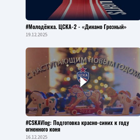
#Молодёжка. ЦСКА-2 - «Динамо Грозный»
19.12.2025
#CSKAVlog: Подготовка красно-синих к году
огненного коня
16.12.2025