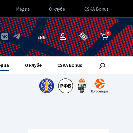
Медиа
О клубе
CSKA Bonus
0
ENG
едиа
О клубе
CSKA Bonus