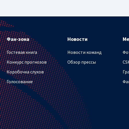
Фан-зона
Новости
М
Гостевая книга
Новости команд
Фо
Конкурс прогнозов
Обзор прессы
CS
Коробочка слухов
Гр
Голосование
Фа