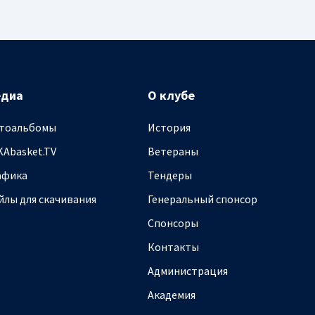
едиа
О клубе
тоальбомы
История
KAbasket.TV
Ветераны
афика
Тендеры
йлы для скачивания
Генеральный спонсор
Спонсоры
Контакты
Администрация
Академия