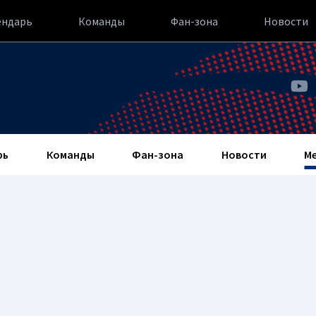
ендарь
Команды
Фан-зона
Новости
рь
Команды
Фан-зона
Новости
М
m