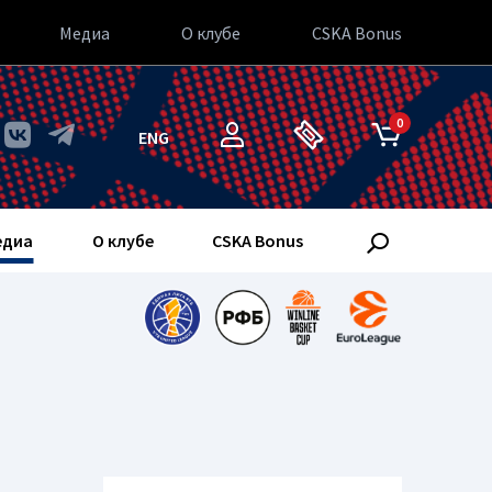
Медиа
О клубе
CSKA Bonus
0
ENG
едиа
О клубе
CSKA Bonus