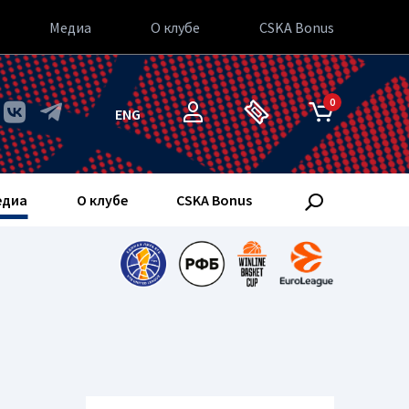
Медиа
О клубе
CSKA Bonus
0
ENG
едиа
О клубе
CSKA Bonus