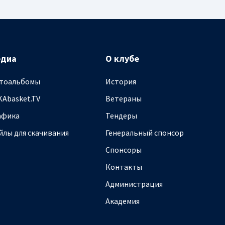
едиа
О клубе
тоальбомы
История
KAbasket.TV
Ветераны
афика
Тендеры
йлы для скачивания
Генеральный спонсор
Спонсоры
Контакты
Администрация
Академия