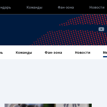
ендарь
Команды
Фан-зона
Новости
рь
Команды
Фан-зона
Новости
М