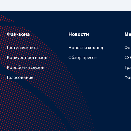
Фан-зона
Новости
М
Гостевая книга
Новости команд
Фо
Конкурс прогнозов
Обзор прессы
CS
Коробочка слухов
Гр
Голосование
Фа