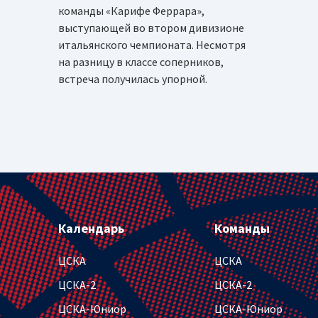
команды «Карифе Феррара»,
выступающей во втором дивизионе
итальянского чемпионата. Несмотря
на разницу в классе соперников,
встреча получилась упорной.
Календарь
Команды
ЦСКА
ЦСКА
ЦСКА-2
ЦСКА-2
ЦСКА-Юниор
ЦСКА-Юниор