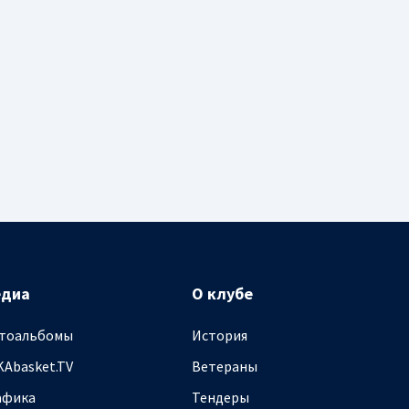
едиа
О клубе
тоальбомы
История
KAbasket.TV
Ветераны
афика
Тендеры