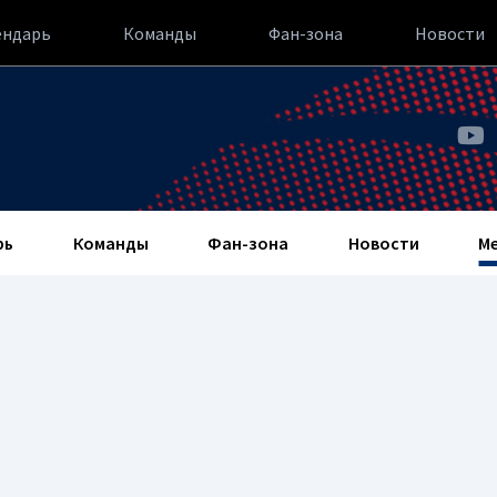
ендарь
Команды
Фан-зона
Новости
рь
Команды
Фан-зона
Новости
М