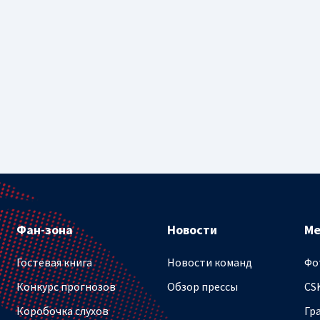
Фан-зона
Новости
М
Гостевая книга
Новости команд
Фо
Конкурс прогнозов
Обзор прессы
CS
Коробочка слухов
Гр