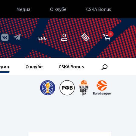
Медиа
О клубе
CSKA Bonus
0
ENG
едиа
О клубе
CSKA Bonus