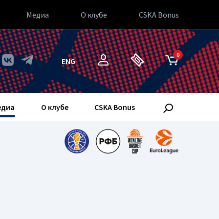
Медиа
О клубе
CSKA Bonus
0
ENG
едиа
О клубе
CSKA Bonus