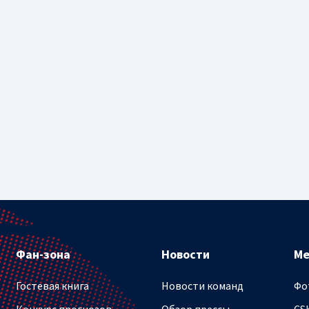
Фан-зона
Новости
М
Гостевая книга
Новости команд
Фо
Конкурс прогнозов
Обзор прессы
CS