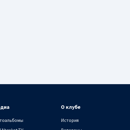
едиа
О клубе
тоальбомы
История
KAbasket.TV
Ветераны