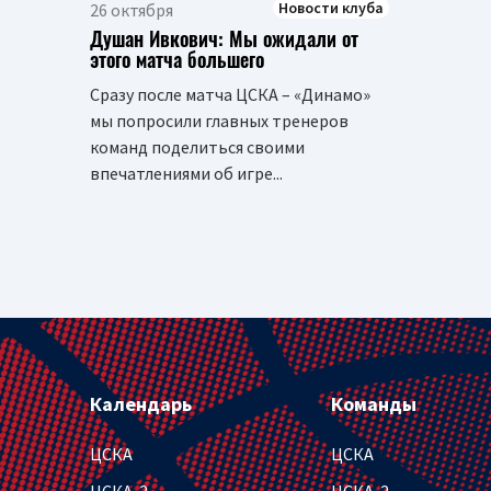
Новости клуба
26 октября
Душан Ивкович: Мы ожидали от
этого матча большего
Сразу после матча ЦСКА – «Динамо»
мы попросили главных тренеров
команд поделиться своими
впечатлениями об игре...
Календарь
Команды
ЦСКА
ЦСКА
ЦСКА-2
ЦСКА-2