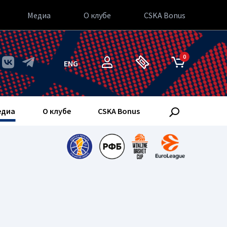
Медиа
О клубе
CSKA Bonus
0
ENG
едиа
О клубе
CSKA Bonus