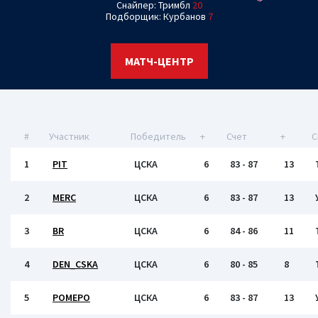
Снайпер: Тримбл
20
Подборщик: Курбанов
7
МАТЧ-ЦЕНТР
#
Участник
Победитель
+
Счет
+
С
1
PIT
ЦСКА
6
83 - 87
13
2
MERC
ЦСКА
6
83 - 87
13
3
BR
ЦСКА
6
84 - 86
11
4
DEN_CSKA
ЦСКА
6
80 - 85
8
5
РОМЕРО
ЦСКА
6
83 - 87
13