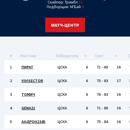
Снайпер: Тримбл
15
Подборщик: М'Бай
9
МАТЧ-ЦЕНТР
#
Участник
Победитель
+
Счет
+
1
ПИРАТ
ЦСКА
6
71 - 80
16
2
VIVISECTOR
ЦСКА
6
75 - 83
17
3
ТОМИЧ
ЦСКА
6
76 - 83
16
4
GENA21
ЦСКА
6
71 - 80
16
5
АНДРОН2345
ЦСКА
6
75 - 84
16