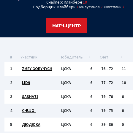
Снайпер: Клайберн
18
Подборщик: Клайберн
7
Милутинов
7
Фогтманн
7
МАТЧ-ЦЕНТР
#
Участник
Победитель
+
Счет
+
1
ZMEY GORYNYCH
ЦСКА
6
76 - 72
11
2
LID9
ЦСКА
6
77 - 72
10
3
SASHA71
ЦСКА
6
79 - 76
6
4
CHUJOI
ЦСКА
6
79 - 75
6
5
ДЮДЮКА
ЦСКА
6
89 - 86
0