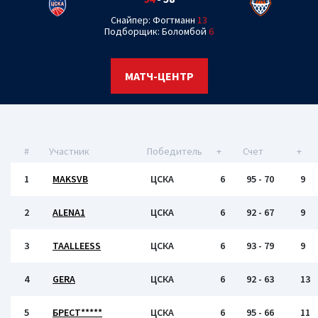
Снайпер: Фогтманн
13
Подборщик: Боломбой
6
МАТЧ-ЦЕНТР
#
Участник
Победитель
+
Счет
+
1
MAKSVB
ЦСКА
6
95 - 70
9
2
ALENA1
ЦСКА
6
92 - 67
9
3
TAALLEESS
ЦСКА
6
93 - 79
9
4
GERA
ЦСКА
6
92 - 63
13
5
БРЕСТ*****
ЦСКА
6
95 - 66
11