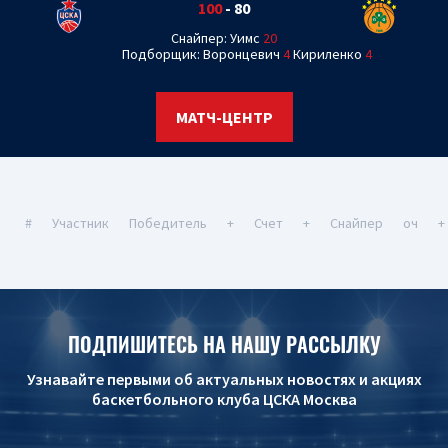
100
-
80
Снайпер: Уимс
20
Подборщик: Воронцевич
4
Кириленко
4
МАТЧ-ЦЕНТР
#
Участник
Победитель
+
Счет
+
Снайпер
оч
+
ПОДПИШИТЕСЬ НА НАШУ РАССЫЛКУ
Узнавайте первыми об актуальных новостях и акциях
баскетбольного клуба ЦСКА Москва