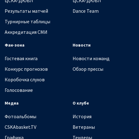
ЦСКА-ДЮБЛ
ЦСКА-ДЮБЛ
Результаты матчей
Dance Team
Турнирные таблицы
Аккредитация СМИ
Фан-зона
Новости
Гостевая книга
Новости команд
Конкурс прогнозов
Обзор прессы
Коробочка слухов
Голосование
Медиа
О клубе
Фотоальбомы
История
CSKAbasket.TV
Ветераны
Графика
Тендеры