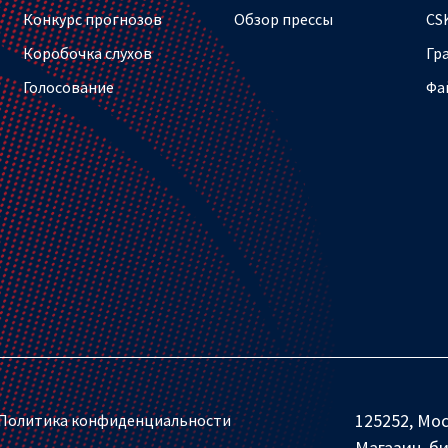
Конкурс прогнозов
Обзор прессы
CS
Коробочка слухов
Гр
Голосование
Фа
125252, Мос
Политика конфиденциальности
Магазин, б