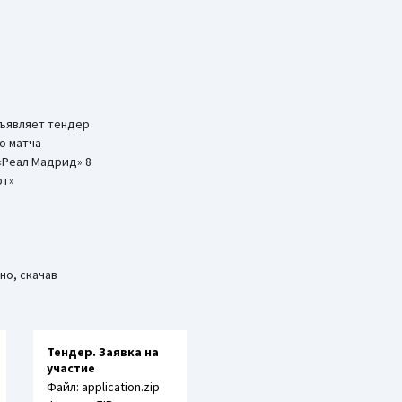
ъявляет тендер
о матча
 «Реал Мадрид» 8
рт»
но, скачав
Тендер. Заявка на
участие
Файл: application.zip