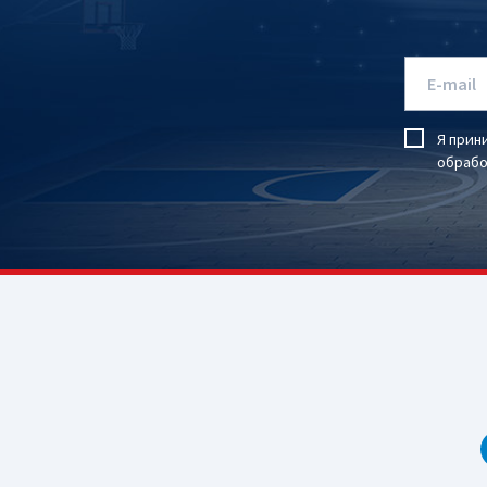
Я прин
обрабо