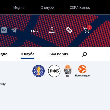
Медиа
О клубе
CSKA Bonus
0
ENG
едиа
О клубе
CSKA Bonus
рид»