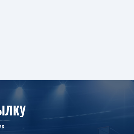
ЫЛКУ
ях