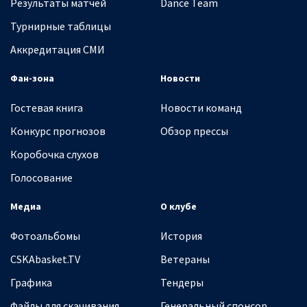
Результаты матчей
Dance Team
Турнирные таблицы
Аккредитация СМИ
Фан-зона
Новости
Гостевая книга
Новости команд
Конкурс прогнозов
Обзор прессы
Коробочка слухов
Голосование
Медиа
О клубе
Фотоальбомы
История
CSKAbasket.TV
Ветераны
Графика
Тендеры
Файлы для скачивания
Генеральный спонсор