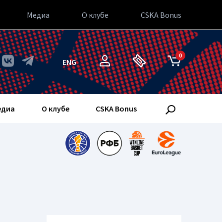
Медиа
О клубе
CSKA Bonus
0
ENG
едиа
О клубе
CSKA Bonus