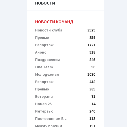
НОВОСТИ
НОВОСТИ КОМАНД
Новости клуба
3529
Превью
859
Репортаж
1721
Анонс
918
Поздравляем
846
One Team
56
Молодежная
2030
Репортаж
418
Превью
385
Ветераны
71
Номер 25
14
Интервью
240
Посторонним В…
113
Между прочим
191