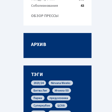
Соболезнования
43
ОБЗОР ПРЕССЫ
АРХИВ
ТЭГИ
2023/24
Nirvana Weeks
Битва Лиг
Игокеа-50
Парма
предсезонка
Суперкубок
ЦСКА