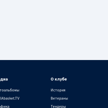
едиа
О клубе
тоальбомы
История
KAbasket.TV
Ветераны
афика
Тендеры