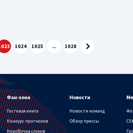
1023
1024
1025
...
1028
Фан-зона
Новости
М
Гостевая книга
Новости команд
Фо
Конкурс прогнозов
Обзор прессы
CS
Коробочка слухов
Гр