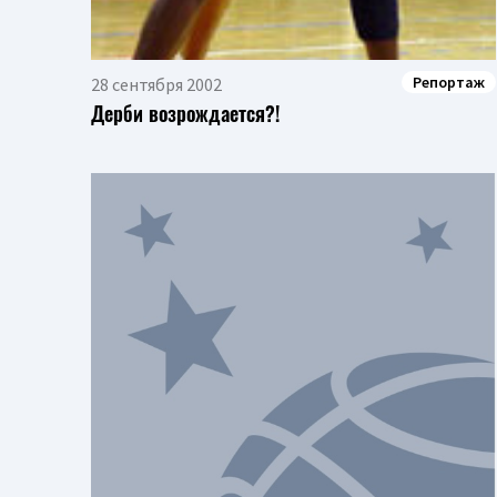
Репортаж
28 сентября 2002
Дерби возрождается?!