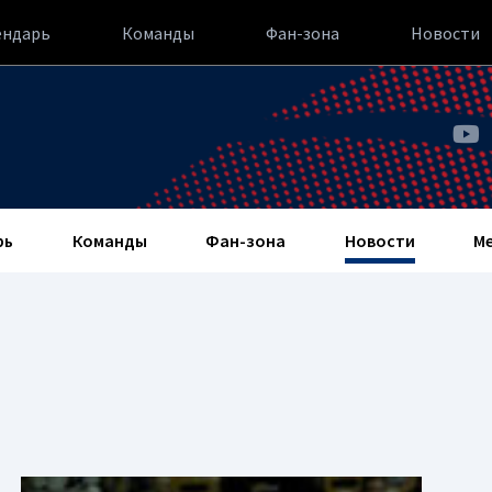
ендарь
Команды
Фан-зона
Новости
рь
Команды
Фан-зона
Новости
М